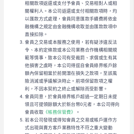
相關款項返還或支付予會員、交易相對人或相
關權利人。本公司返還或支付相關款項時，均
以匯款方式處理，會員同意匯款手續費將依金
融機構之規定由金融機構收取並由匯款款項中
直接扣除。
會員之交易或本服務之使用，若有
疑
涉違反法
令、本約定條款或
本公司業務合作機構相關規
範
等情事，致本公司
有受裁罰
、求償或生有其
他損害之虞時，本公司得逕自
會員綠界帳戶
餘
額
內保留相當於前開潛在損失之款項，至該風
險消滅或爭議解決時止。前項保留款項之權
利，不因本契約之終止或解除而受影響。
會員同意，於會員綠界帳戶超過一定期日未提
領且可提領餘額大於新台幣0元者，本公司得向
會員收取
《帳務保管費》
。
若本公司發現或得知會員之交易或帳戶運作方
式出現與賣方客戶業務特性不符之重大變動