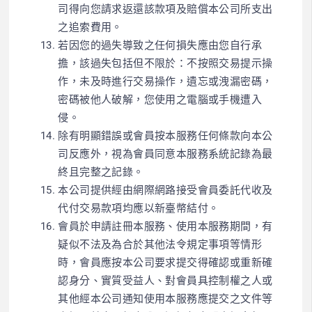
司得向您請求返還該款項及賠償本公司所支出
之追索費用。
若因您的過失導致之任何損失應由您自行承
擔，該過失包括但不限於：不按照交易提示操
作，未及時進行交易操作，遺忘或洩漏密碼，
密碼被他人破解，您使用之電腦或手機遭入
侵。
除有明顯錯誤或會員按本服務任何條款向本公
司反應外，視為會員同意本服務系統記錄為最
終且完整之記錄。
本公司提供經由網際網路接受會員委託代收及
代付交易款項均應以新臺幣結付。
會員於申請註冊本服務、使用本服務期間，有
疑似不法及為合於其他法令規定事項等情形
時，會員應按本公司要求提交得確認或重新確
認身分、實質受益人、對會員具控制權之人或
其他經本公司通知使用本服務應提交之文件等