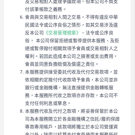
及交易相對人處理爭議款項，但本公司不負支
付該筆帳款之義務。
會員與交易相對人間之交易，不得有違反中華
民國法令或公序良俗之情形，如其交易涉及違
反本公司
《交易管理規章》
、法令或公序良
俗， 本公司保留拒絕或暫停提供本服務、及拒
絕或暫停撥付相關款項予會員或交易相對人之
權利。若因此造成本公司之損害或支出費用，
會員並同意負擔賠償及償還之責任。
本服務提供接受委託代收及代付交易款項，並
依相關約定撥付代收款項予會員，本公司並非
銀行或金融機構，無法直接提供金融轉帳服
務，本服務所代收之款項亦非存款，本公司不
支付任何利息或孳息。
本服務代收及代付之款項，將妥善保管於本公
司為本服務開立於各金融機構之信託/履約保證
專款專用帳戶，該款項將獨立於本公司營運資
金以外，除用以結算支付會員使用本服務所代