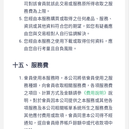
司對該會員就該此交易或服務原所得收取之服
務費為上限。
您經由本服務購買或取得之任何產品、服務、
資訊或其他資料符合您的期望，如您有疑義應
由您與交易相對人自行協調解決。
您經由本服務之使用下載或取得任何資料，應
由您自行考量且自負風險。
十五、 服務費
會員使用本服務時，本公司將依會員使用之服
務種類，向會員收取相關服務費，各項服務費
之項目、計算方式及金額請參
《費用說明》
說
明。
對於會員因
本公司提供之
本服務
或其他各
項服務
及本公司相關
帳單
系統
所生之服務費及
其他應付費用或款項，會員同意本公司得
不經
通知，逕自
會員綠界帳戶
餘
額
中或
代收款項中