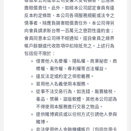
導致本公司或本公司受僱人受有損害，您應承
擔賠償責任。
此外，
如經本公司認定會員有違
反本約定條款、本公司各項服務規範或法令之
情事者，除應負損害賠償責任外，本公司
得
另
向會員請求新台幣一百萬元之懲罰性
違約金
；
會員同意
本公司得不經通知，逕自會員
之綠界
帳戶
餘
額
或代收款項中扣除抵充之
。
上述行為
包括但不限於：
侵害他人名譽權、隱私權、商業秘密、商
標權、著作權、專利權等合法權益。
違反法定或約定之保密義務。
冒用他人名義使用本服務。
從事不法交易行為，如洗錢、販賣槍枝、
毒品、禁藥、盜版軟體、其他本公司認為
不得使用本服務進行交易之物品。
提供賭博資訊或以任何方式引誘他人參與
賭博。
非法使用他人金融機構帳戶（包括信用卡