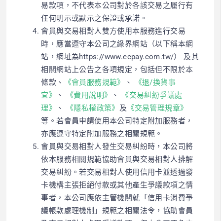
易款項，不代表本公司對於各該交易之履行有
任何明示或默示之保證或承諾。
會員與交易相對人雙方使用本服務進行交易
時，應當遵守本公司之綠界網站（以下稱本網
站，網址為https://www.ecpay.com.tw/） 及其
相關網站上公告之各項規定，包括但不限於本
條款、
《會員服務規範》
、
《退/換貨事
宜》
、
《費用說明》
、
《交易糾紛爭議處
理》
、
《隱私權政策》
及
《交易管理規章》
等。若會員申請使用本公司特定附加服務者，
亦應遵守特定附加服務之相關規範。
會員與交易相對人發生交易糾紛時，本公司將
依本服務相關規範協助會員與交易相對人排解
交易糾紛。若
交易相對人
使用
信用卡
並透過發
卡機構主張拒絕付款或其他產生爭議款項之情
事者，本公司應依主管機關就「
信用卡
消費爭
議帳款處理機制」規範之相關法令，協助會員