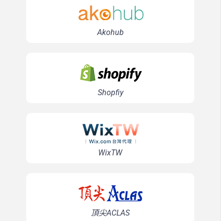
Akohub
Shopfiy
WixTW
頂尖ACLAS