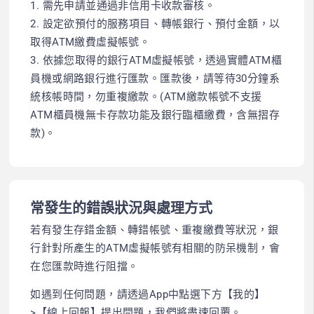
1. 需先申請並通過非信用卡收款審核。
2. 設定欲預付的服務項目、轉帳銀行、預付金額，以
取得ATM繳費虛擬帳號。
3. 依據您取得的銀行ATM虛擬帳號，透過實體ATM櫃
員機或網路銀行進行匯款。匯款後，請等待30分鐘系
統核帳時間，勿重複繳款。(ATM繳款帳號不支援
ATM櫃員機無卡存款功能及銀行臨櫃繳費，含無摺存
款)。
常發生的錯誤狀況與處理方式
若有發生存錯金額、轉錯帳號、重複繳費等狀況，銀
行針對所產生的ATM虛擬帳號有相關的防呆機制，會
在您匯款時進行阻擋。
如遇到任何問題，請透過App中點選下方【我的】
>【線上回報】提出問題，我們將盡速回覆。