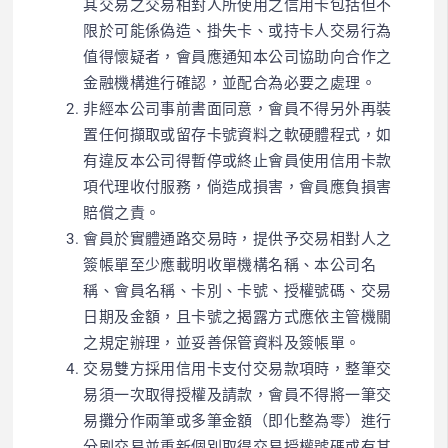
其交易之交易相對人所使用之信用卡包括但不
限於可能係偽造、掛失卡、或持卡人交易行為
值得懷疑者，會員應通知本公司協助向合作之
金融機構進行確認，並配合為必要之處理。
非經本公司事前書面同意，會員不得另外再裝
置任何擷取或留存卡號資料之軟硬體程式，如
有違反本公司得暫停或終止會員使用信用卡款
項代理收付服務，倘造成損害，會員應負損害
賠償之責。
會員於實體通路交易時，提供予交易相對人之
簽帳單至少應載明收單機構名稱、本公司名
稱、會員名稱、卡別、卡號、授權號碼、交易
日期及金額，且卡號之揭露方式應依主管機關
之規定辦理，並妥善保管資料及簽帳單。
交易雙方採用信用卡支付交易款項時，整筆交
易須一次取得授權及請款，會員不得將一筆交
易攤分作兩筆或多筆金額（即化整為零）進行
分刷交易並重新個別取得交易授權號碼或有其