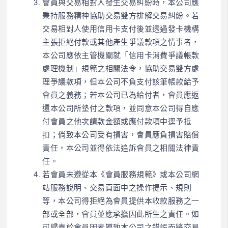
會員與交易相對人發生交易糾紛時，本公司應
秉持服務精神協助交易雙方排解交易糾紛。若
交易相對人使用信用卡支付後並透過發卡機構
主張拒絕付款或其他產生爭議款項之情事者，
本公司應依主管機關就「信用卡消費爭議帳款
處理機制」規範之相關法令，協助交易雙方處
理爭議款項，但本公司不負支付該筆帳款給予
會員之義務；若本公司已為給付者，會員應返
還本公司所墊付之款項，並同意本公司得自應
付會員之他次請款金額或應付款項中逕予抵
扣；倘致本公司受有損害，會員應負損害賠償
責任，本公司並得依法追訴會員之相關法律責
任。
若會員未遵從本《會員服務規範》或本公司網
站服務說明、交易頁面中之操作提示、規則
等，本公司得拒絕為會員提供本收款服務之一
部或全部，會員並應承擔因此所生之責任。如
可歸責於會員因素導致本公司之錯誤而將交易