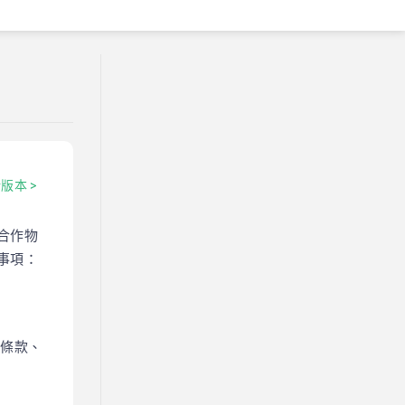
版本 >
合作物
事項：
範條款、