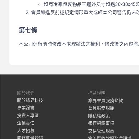
超商冷凍包裹物品三邊外尺寸超過30x30x45
會員如違反前述規定情形重大或經本公司警告仍未
第七條
本公司保留隨時修改本處理辦法之權利，修改後之內容將
關於我們
權益說明
關於綠界科技
綠界會員服務條款
專業證書
會員服務規範
投資人專區
隱私權政策
企業責任
銀行揭露事項
人才招募
交易管理規章
服務能量登錄
物流暨收款服務處理辦