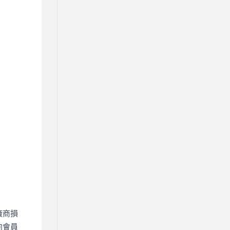
廠商損
向會員