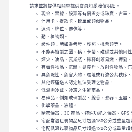
請求並將提供相關單據供會員知悉賠償明細。
現金、票據、股票等有價證券或珠寶、古董
信用卡、提款卡、標單或類似物品。
遺骨、牌位、佛像等。
動、植物類。
證件類：諸如准考證、護照、機票類等。
不能再複製之圖、稿、卡帶、磁碟或其他同
煙火、油品、瓦斯瓶、稀釋劑等易燃、揮發
有毒性物品、氣體、易爆炸、放射性物品、汽
具危險性、危害人體、環境或有違公共秩序
其他經運送人認定無法受理之物品。
低溫需冷藏、冷凍之生鮮商品。
易碎品，例如玻璃製品、線香、瓷器、玉器
化學藥品、液體。
精密儀器：3C 產品、特殊功能之儀器、GPS 
宅配常溫包裹物品尺寸超過150公分或重量超
宅配低溫包裹物品尺寸超過120公分或重量超