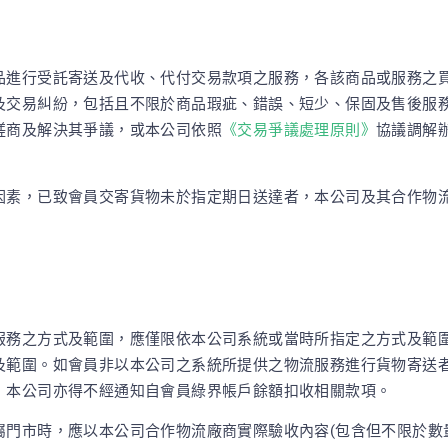
品進行受託寄送及代收、代付交易款項之服務，各該商品或服務之
及交易糾紛，包括且不限於商品瑕疵、錯誤、短少、保固及售後服
磋商及解決其爭議，或本公司依照
《交易爭議處理原則》
協議調解
因素，已致會員交寄貨物未於指定期日送達者，本公司及其合作物
服務之方式及範圍，應僅限依本公司系統或當時所指定之方式及範
及範圍。如會員非以本公司之系統所提供之物流服務進行貨物寄送
，本公司亦得不經通知自會員綠界帳戶餘額扣收相關款項。
屬門市時，應以本公司合作物流廠商實際驗收內容(包含但不限於數