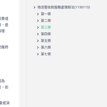
物流暨收款服務處理辦法(1150115)
第一條
買賣或
第二條
務、退
第三條
辦理
第四條
第五條
流廠商
第六條
第七條
圍為
者，如
量或貨