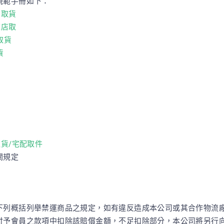
規範手冊如下：
商取貨
凍店取
取貨
貨
取貨/宅配取件
關規定
下列概括列舉禁運商品之規定，如有違反造成本公司或其合作物流
付予會員之款項中扣除該賠償金額，不足扣除部分，本公司將另行