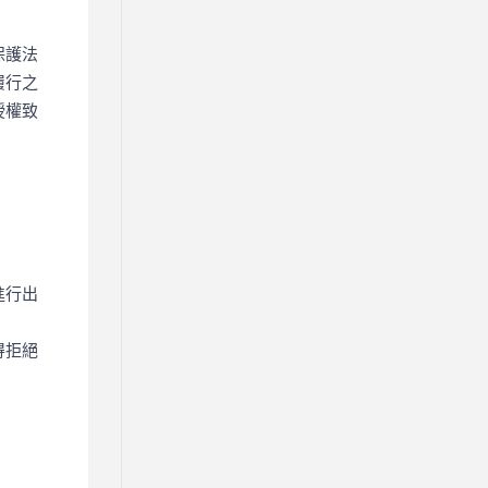
保護法
履行之
授權致
進行出
得拒絕