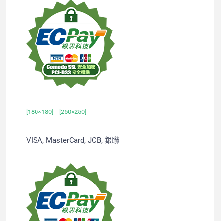
[180×180]
[250×250]
VISA, MasterCard, JCB, 銀聯