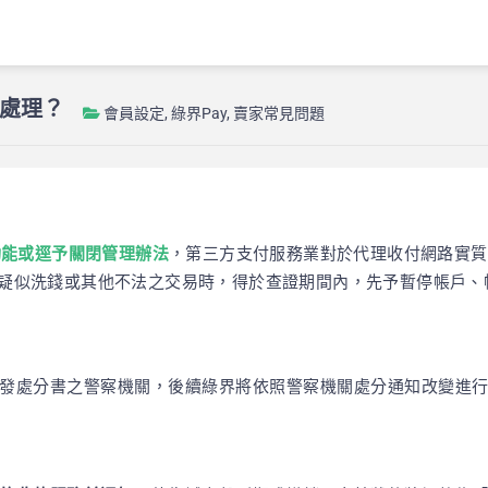
處理？
會員設定
,
綠界Pay
,
賣家常見問題
功能或逕予關閉管理辦法
，第三方支付服務業對於代理收付網路實質
疑似洗錢或其他不法之交易時，得於查證期間內，先予暫停帳戶、
核發處分書之警察機關，後續綠界將依照警察機關處分通知改變進