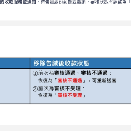
的收款服務並通知
，待告誡處份到期或撤銷，審核狀態將調整為