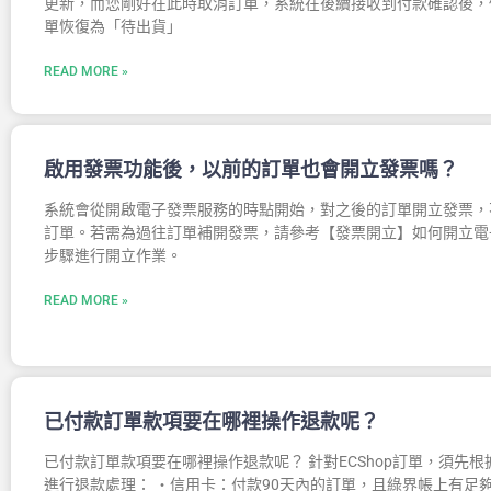
更新，而您剛好在此時取消訂單，系統在後續接收到付款確認後，
單恢復為「待出貨」
READ MORE »
啟用發票功能後，以前的訂單也會開立發票嗎？
系統會從開啟電子發票服務的時點開始，對之後的訂單開立發票，
訂單。若需為過往訂單補開發票，請參考【發票開立】如何開立電
步驟進行開立作業。
READ MORE »
已付款訂單款項要在哪裡操作退款呢？
已付款訂單款項要在哪裡操作退款呢？ 針對ECShop訂單，須先
進行退款處理： ・信用卡：付款90天內的訂單，且綠界帳上有足