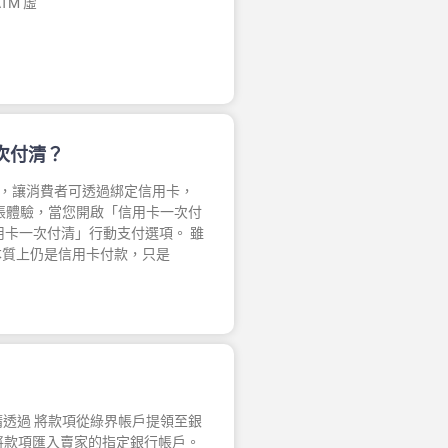
M 虛
次付清？
y」，讓消費者可透過綁定信用卡，
帳體驗，當您開啟「信用卡一次付
信用卡一次付清」行動支付選項。 雖
本質上仍是信用卡付款，只是
透過 將款項從綠界帳戶提領至銀
會將款項匯入賣家的指定銀行帳戶。