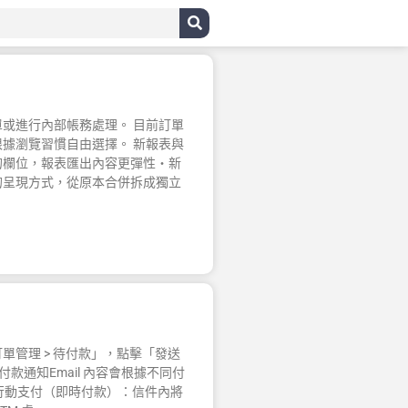
或進行內部帳務處理。 目前訂單
據瀏覽習慣自由選擇。 新報表與
的欄位，報表匯出內容更彈性・新
的呈現方式，從原本合併拆成獨立
管理 > 待付款」，點擊「發送
付款通知Email 內容會根據不同付
 / 行動支付（即時付款）：信件內將