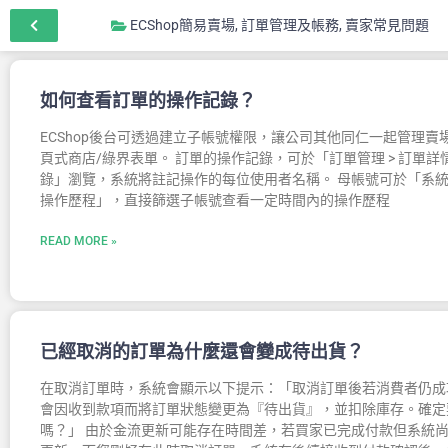
ECShop簡易賣場
,
訂單管理及帳務
,
賣家常見問題
如何查看訂單的操作記錄？
ECShop後台可透過建立子帳號權限，讓公司其他同仁一起管理賣場
頁式商店/綠界表單。 訂單的操作記錄，可於「訂單管理 > 訂單詳情
錄」瀏覽，系統將註記操作的每位使用者名稱。 母帳號可於「系統設
操作歷程」，直接篩選子帳號查看一定時間內的操作歷程
READ MORE »
已經取消的訂單為什麼還會變成待出貨？
在取消訂單時，系統會顯示以下提示：「取消訂單後若消費者仍成
會因收到款項而將訂單狀態變更為『待出貨』，並扣除庫存。確定
嗎？」 由於金流更新可能存在時間差，若買家已完成付款但系統