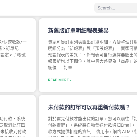
新舊版訂單明細報表差異
/快速收款/一
賣家可從訂單列表匯出訂單明細，方便整理訂單
 > 訂單記
明細分為「新報表」與「預設報表」，賣家可根
定 > 子帳號
預設報表的差異：・新報表可自行選擇要匯出
報表新增以下欄位，其中最大差異為「商品」
欄位 。訂單
READ MORE »
未付款的訂單可以再重新付款嗎？
功付款，系統
對於需先付款才能出貨的訂單，您可以前往「訂單
要取消此訂單
付款提醒」，系統將自動發送付款通知Email。 
尚未接收到付款
款方式提供相應的資訊： 信用卡 / 網路 ATM