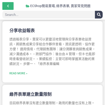
ECShop簡易賣場
,
綠界表單
,
賣家常見問題
分享收益報表
透過報表分享，賣家可以更靈活地管理與分享表單收益資
訊，將銷售成果分享給合作夥伴查看，資訊更透明、協作更
方便！ 適用情境・代理銷售團隊：讓分潤夥查詢銷售成果，
減少溝通成本。・跨部門協作：後台由 A 管理，但 B 也能即
時查看營收狀況。・業績監控：主管可即時掌握某活動的業
績狀況。 步驟一、「綠界表單編輯
READ MORE »
綠界表單建立數量限制
目前綠界表單沒有建立數量限制，啟用的數量也沒有上限。