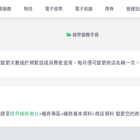
道服務
物流
電子發票
電子收據
票券
營運加
綠界服務手冊
免變更次數過於頻繁造成消費者混淆，每月僅可變更商店名稱一次。
，請至
綠界廠商後台
>廠商專區>廠商基本資料>商店資料 變更您的