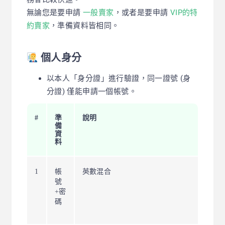
無論您是要申請
一般賣家
，或者是要申請
VIP的特
約賣家
，準備資料皆相同。
個人身分
以本人「身分證」進行驗證，同一證號 (身
分證) 僅能申請一個帳號。
#
準
說明
備
資
料
1
帳
英數混合
號
+密
碼