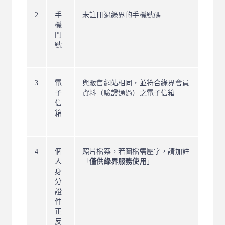
2
手
未註冊過綠界的手機號碼
機
門
號
3
電
與販售網站相同，並符合綠界會員
子
資料（驗證通過）之電子信箱
信
箱
4
個
照片檔案，若圖檔需壓字，請加註
人
「
僅供綠界服務使用
」
身
分
證
件
正
反