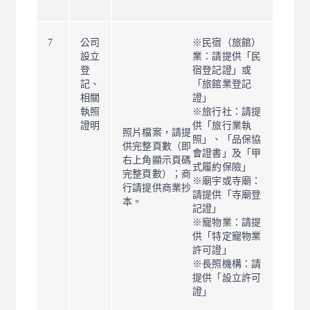
7
公司
※民宿（旅館）
設立
業：請提供「民
登
宿登記證」或
記、
「旅館業登記
相關
證」
執照
※旅行社：請提
證明
供「旅行業執
照片檔案，請提
照」、「品保協
供完整頁數（即
會證書」及「甲
右上角顯示頁碼
式履約保險」
完整頁數）；商
※廟宇或寺廟：
行請提供商業抄
請提供「寺廟登
本。
記證」
※寵物業：請提
供「特定寵物業
許可證」
※長照機構：請
提供「設立許可
證」