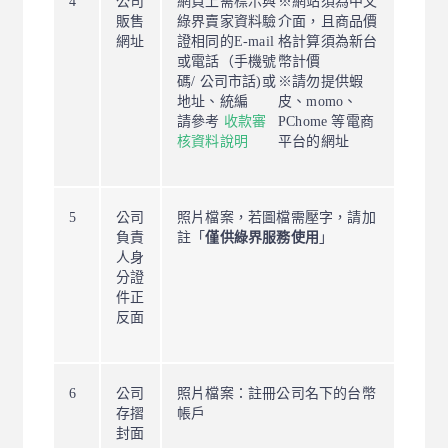
4
公司
網頁上需標示與
※網站須為中文
販售
綠界賣家資料驗
介面，且商品價
網址
證相同的E-mail
格計算須為新台
或電話（手機號
幣計價
碼/ 公司市話)或
※請勿提供蝦
地址、統編
皮、momo、
請參考
收款審
PChome 等電商
核資料說明
平台的網址
5
公司
照片檔案，若圖檔需壓字，請加
負責
註「
僅供綠界服務使用
」
人身
分證
件正
反面
6
公司
照片檔案：
註冊公司名下的台幣
存摺
帳戶
封面