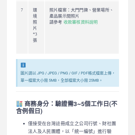
7
環
照片檔案：大門門牌、營業場所、
境
產品展示間照片
照
請參考
收款審核資料說明
片
*3
張
圖片請以 JPG / JPEG / PNG / GIF / PDF格式檔案上傳，
單一檔案大小限 5MB，全部檔案大小限 25MB。
商務身分：驗證需3~5個工作日(不
含例假日)
僅接受在台灣註冊成立之公司行號、財社團
法人及人民團體，以「統一編號」進行驗