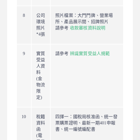
8
公司
照片檔案：大門門牌、營業場
環境
所、產品展示間、招牌照片
照片
請參考
收款審核資料說明
*4張
9
實質
請參考
辨識實質受益人規範
受益
人資
料
(金
物流
限
定)
10
稅籍
四擇一：國稅局核准函、統一發
資料
票購票證明、最新一期401申報
函
書、統一編號編配書
(電