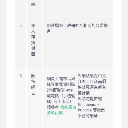
面
5
個
照片檔案：註冊姓名相同的台幣帳
人
戶
存
摺
封
面
6
販
※網站須為中文
網頁上需標示與
售
介面，且商品價
綠界賣家資料驗
網
格計算須為新台
證相同的E-mail
址
幣計價
或電話（手機號
※請勿提供蝦
碼/ 商店市話）
皮、momo、
請參考
收款審核
PChome 等電商
資料說明
平台的網址