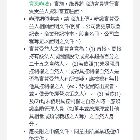
資恐辦法
」實施，綠界將協助會員進行實
質受益人資料審查驗證。
辦理調額申請，請協助上傳可辨識實質受
益人相關證明文件(例如：公司變更事項登
記表、商業登記抄本、股東名冊、公司章
程等足以證明之文件。)
實質受益人之實質含意為：(1) 直接、間接
持有該法人或團體股份或資本超過百分之
二十五之自然人。 (2)若依照(1)未發現具
控制權之自然人，或對具控制權自然人是
否為實質受益人有所懷疑，應檢視有無其
他具控制權之人（ex：背後實際出資者、
或可做最後經營決策之人）。 (3) 若依(1)
及(2)均未發現具控制權之自然人時，應辨
識高階管理人員（如董事或總經理或其他
具相當或類似職務之人等）之自然人身
分。
應檢附之申請文件，同意由所屬業務通知
後提供。