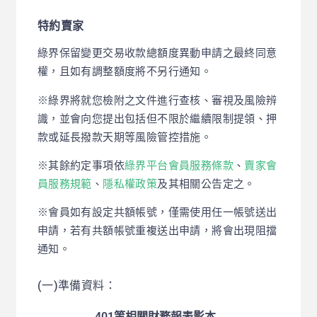
特約賣家
綠界保留變更交易收款總額度異動申請之最終同意
權，且如有調整額度將不另行通知。
※綠界將就您檢附之文件進行查核、審視及風險辨
識，並會向您提出包括但不限於繼續限制提領、押
款或延長撥款天期等風險管控措施。
※其餘約定事項依
綠界平台會員服務條款
、
賣家會
員服務規範
、
隱私權政策
及其相關公告定之。
※會員如有設定共額帳號，僅需使用任一帳號送出
申請，若有共額帳號重複送出申請，將會出現阻擋
通知。
(一)準備資料：
401等相關財務報表影本