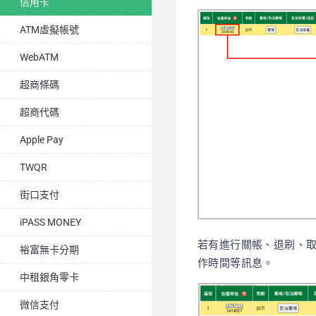
信用卡
ATM虛擬帳號
WebATM
超商條碼
超商代碼
Apple Pay
TWQR
街口支付
iPASS MONEY
若有進行關帳、退刷、取
裕富無卡分期
作時間等訊息。
中租銀角零卡
微信支付