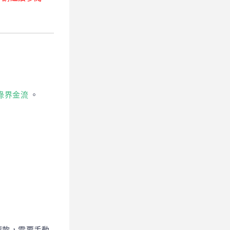
安裝綠界金流
。