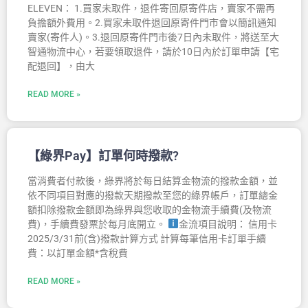
ELEVEN： 1.買家未取件，退件寄回原寄件店，賣家不需再
負擔額外費用。2.買家未取件退回原寄件門市會以簡訊通知
賣家(寄件人)。3.退回原寄件門市後7日內未取件，將送至大
智通物流中心，若要領取退件，請於10日內於訂單申請【宅
配退回】，由大
READ MORE »
【綠界Pay】訂單何時撥款?
當消費者付款後，綠界將於每日結算金物流的撥款金額，並
依不同項目對應的撥款天期撥款至您的綠界帳戶，訂單總金
額扣除撥款金額即為綠界與您收取的金物流手續費(及物流
費)，手續費發票於每月底開立。
金流項目說明： 信用卡
2025/3/31前(含)撥款計算方式 計算每筆信用卡訂單手續
費：以訂單金額*含稅費
READ MORE »