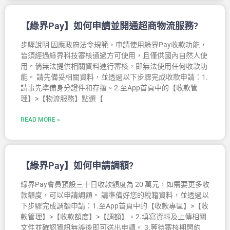
【綠界Pay】如何申請並開通超商物流服務?
步驟說明 因應政府法令規範，申請使用綠界Pay收款功能，
皆須經過綠界科技審核通過方可使用，且僅供國內自然人使
用。倘無法提供相關資料進行審核，即無法使用任何收款功
能。 請先備妥相關資料，並透過以下步驟完成收款申請：1.
請事先準備身分證件和存摺。2.至App首頁中的【收款管
理】>【物流服務】點選【
READ MORE »
【綠界Pay】如何申請調額?
綠界Pay會員預設三十日收款額度為 20 萬元，如需要更多收
款額度，可以申請調額。 請準備好您的稅籍資料，並透過以
下步驟完成調額申請：1.至App首頁中的【收款專區】>【收
款管理】>【收款額度】>【調額】。2.填寫資料及上傳相關
文件並確認資訊無誤後即可送出申請。 3.等待審核期間約