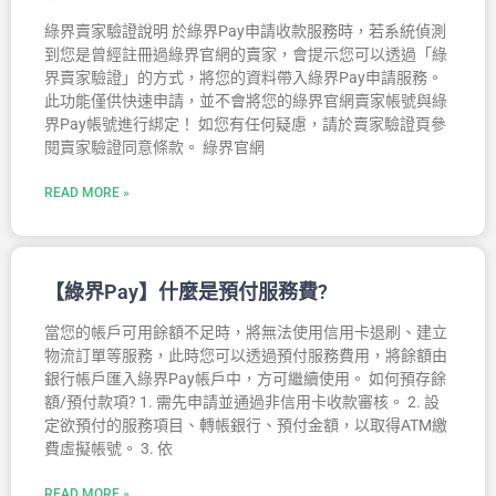
綠界賣家驗證說明 於綠界Pay申請收款服務時，若系統偵測
到您是曾經註冊過綠界官網的賣家，會提示您可以透過「綠
界賣家驗證」的方式，將您的資料帶入綠界Pay申請服務。
此功能僅供快速申請，並不會將您的綠界官網賣家帳號與綠
界Pay帳號進行綁定！ 如您有任何疑慮，請於賣家驗證頁參
閱賣家驗證同意條款。 綠界官網
READ MORE »
【綠界Pay】什麼是預付服務費?
當您的帳戶可用餘額不足時，將無法使用信用卡退刷、建立
物流訂單等服務，此時您可以透過預付服務費用，將餘額由
銀行帳戶匯入綠界Pay帳戶中，方可繼續使用。 如何預存餘
額/預付款項? 1. 需先申請並通過非信用卡收款審核。 2. 設
定欲預付的服務項目、轉帳銀行、預付金額，以取得ATM繳
費虛擬帳號。 3. 依
READ MORE »