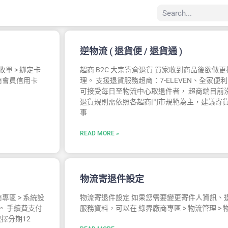
逆物流 ( 退貨便 / 退貨通 )
單 > 綁定卡
超商 B2C 大宗寄倉退貨 買家收到商品後欲
商會員信用卡
理。 支援退貨服務超商：7-ELEVEN、全家
可接受每日至物流中心取退件者， 超商端目前
退貨規則需依照各超商門市規範為主，建議寄貨
事
READ MORE »
物流寄退件設定
區 > 系統設
物流寄退件設定 如果您需要變更寄件人資訊、
。 手續費支付
服務資料，可以在 綠界廠商專區 > 物流管理 >
擇分期12