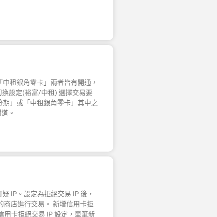
「中租銀角零卡」兩者皆有開通，
切換設定(裕富/中租) 選擇交易要
分期」或「中租銀角零卡」其中之
閘道。
 IP。設定為拒絕交易 IP 後，
您的商店進行交易。 新增信用卡拒
> 信用卡拒絕交易 IP 設定，單筆新