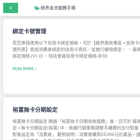
綠界金流服務手冊
綁定卡號管理
若您串接使用以下信用卡綁定規格，可於【綠界廠商專區 > 信用卡收
號列表】查詢消費者綁定的信用卡資訊，並進行解除綁定。 • 廠
綁定規格 (V1.0) • 特店會員信用卡綁定規格-非3D
READ MORE »
裕富無卡分期設定
裕富無卡分期設定 開通「裕富無卡分期收款服務」後，您可於 廠商專
定 > 無卡分期設定(裕富) 中，依據行銷策略調整手續費的支付對象
對象設定為「消費者」 範例說明：消費者購買$5,000元的產品，選