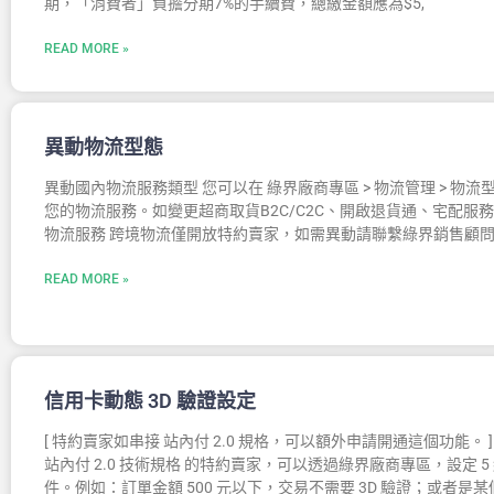
期，「消費者」負擔分期7%的手續費，總繳金額應為$5,
READ MORE »
異動物流型態
異動國內物流服務類型 您可以在 綠界廠商專區 > 物流管理 > 物流
您的物流服務。如變更超商取貨B2C/C2C、開啟退貨通、宅配服務
物流服務 跨境物流僅開放特約賣家，如需異動請聯繫綠界銷售顧
READ MORE »
信用卡動態 3D 驗證設定
[ 特約賣家如串接 站內付 2.0 規格，可以額外申請開通這個功能。 
站內付 2.0 技術規格 的特約賣家，可以透過綠界廠商專區，設定 5 組
件。例如：訂單金額 500 元以下，交易不需要 3D 驗證；或者是