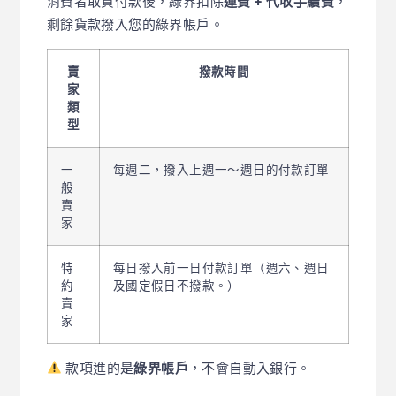
消費者取貨付款後，綠界扣除
運費 + 代收手續費
，
剩餘貨款撥入您的綠界帳戶。
賣
撥款時間
家
類
型
一
每週二，撥入上週一～週日的付款訂單
般
賣
家
特
每日撥入前一日付款訂單（週六、週日
約
及國定假日不撥款。）
賣
家
款項進的是
綠界帳戶
，不會自動入銀行。