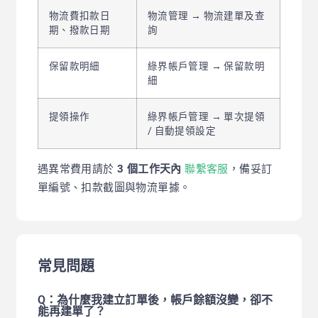
物流費扣款日
物流管理 → 物流建單及查
期、撥款日期
詢
保留款明細
綠界帳戶管理 → 保留款明
細
提領操作
綠界帳戶管理 → 單次提領
/ 自動提領設定
遇異常費用請於
3 個工作天內
聯繫客服
，備妥訂
單編號、扣款截圖與物流單據。
常見問題
Q：為什麼我建立訂單後，帳戶餘額沒變，卻不
能再建單了？