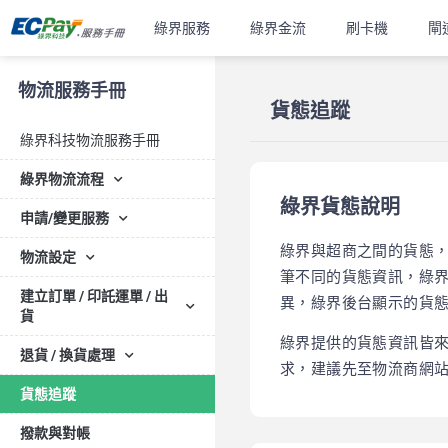
綠界服務
綠界金流
刷卡機
閘
物流服務手冊
貨態追蹤
綠界科技物流服務手冊
綠界物流流程
綠界貨態說明
申請/變更服務
綠界與超商之間的貨態
物流設定
筆不同的貨態資訊，綠
建立訂單 / 印託運單 / 出
異，綠界後台顯示的貨
貨
綠界提供的貨態資訊皆
退貨 / 換貨處理
求，建議先至物流商網
貨態追蹤
撥款與對帳