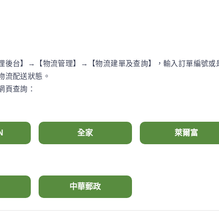
理後台】→【物流管理】→【物流建單及查詢】，輸入訂單編號或
物流配送狀態。
網頁查詢：
N
全家
萊爾富
中華郵政